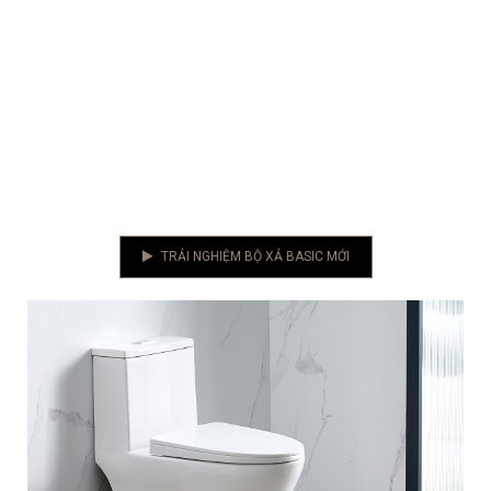
TRẢI NGHIỆM BỘ XẢ BASIC MỚI