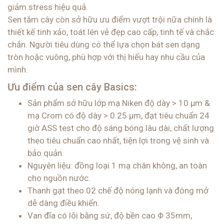
giảm stress hiệu quả.
Sen tắm cây còn sở hữu ưu điểm vượt trội nữa chính là
thiết kế tinh xảo, toát lên vẻ đẹp cao cấp, tinh tế và chắc
chắn. Người tiêu dùng có thể lựa chọn bát sen dạng
tròn hoặc vuông, phù hợp với thị hiếu hay nhu cầu của
mình.
Ưu điểm của sen cây Basics:
Sản phẩm sở hữu lớp mạ Niken độ dày > 10 μm &
mạ Crom có độ dày > 0.25 μm, đạt tiêu chuẩn 24
giờ ASS test cho độ sáng bóng lâu dài, chất lượng
theo tiêu chuẩn cao nhất, tiện lợi trong vệ sinh và
bảo quản.
Nguyên liệu: đồng loại 1 mạ chân không, an toàn
cho nguồn nước.
Thanh gạt theo 02 chế độ nóng lạnh và đóng mở
dễ dàng điều khiển.
Van đĩa có lõi bằng sứ, độ bền cao Φ 35mm,