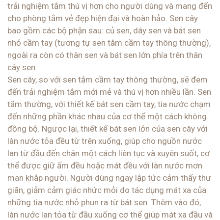
trải nghiệm tắm thú vị hơn cho người dùng và mang đến
cho phòng tắm vẻ đẹp hiện đại và hoàn hảo. Sen cây
bao gồm các bộ phận sau: củ sen, dây sen và bát sen
nhỏ cầm tay (tương tự sen tắm cầm tay thông thường),
ngoài ra còn có thân sen và bát sen lớn phía trên thân
cây sen.
Sen cây, so với sen tắm cầm tay thông thường, sẽ đem
đến trải nghiệm tắm mới mẻ và thú vị hơn nhiều lần. Sen
tắm thường, với thiết kế bát sen cầm tay, tia nước chạm
đến những phần khác nhau của cơ thể một cách không
đồng bộ. Ngược lại, thiết kế bát sen lớn của sen cây với
làn nước tỏa đều từ trên xuống, giúp cho nguồn nước
lan từ đầu đến chân một cách liên tục và xuyên suốt, cơ
thể được giữ ấm đều hoặc mát đều với làn nước mơn
man khắp người. Người dùng ngay lập tức cảm thấy thư
giãn, giảm cảm giác nhức mỏi do tác dụng mát xa của
những tia nước nhỏ phun ra từ bát sen. Thêm vào đó,
làn nước lan tỏa từ đầu xuống cơ thể giúp mát xa đầu và