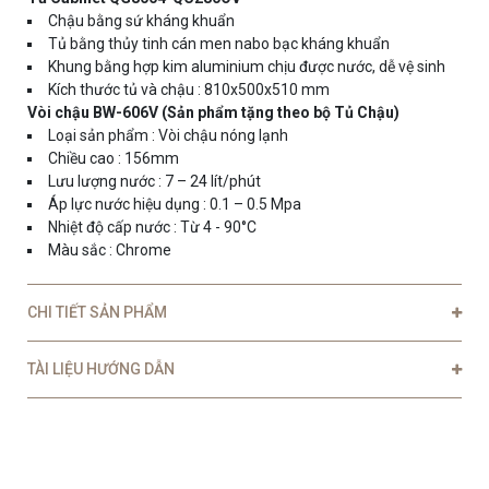
Chậu bằng sứ kháng khuẩn
Tủ bằng thủy tinh cán men nabo bạc kháng khuẩn
Khung bằng hợp kim
aluminium
c
hịu được nước, dễ vệ sinh
Kích thước tủ và chậu : 810x500x510 mm
Vòi chậu BW-606V (Sản phẩm tặng theo bộ Tủ Chậu)
Loại sản phẩm : Vòi chậu nóng lạnh
Chiều cao : 156mm
Lưu lượng nước : 7 – 24 lít/phút
Áp lực nước hiệu dụng : 0.1 – 0.5 Mpa
Nhiệt độ cấp nước : Từ 4 - 90°C
Màu sắc : Chrome
CHI TIẾT SẢN PHẨM
TÀI LIỆU HƯỚNG DẪN