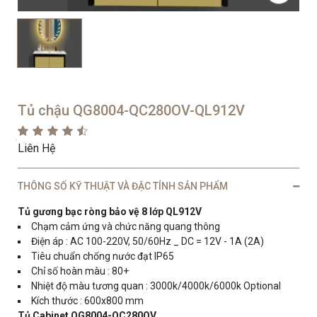
Tủ chậu QG8004-QC280OV-QL912V
Liên Hệ
THÔNG SỐ KỸ THUẬT VÀ ĐẶC TÍNH SẢN PHẨM
Tủ gương bạc ròng bảo vệ 8 lớp QL912V
Chạm cảm ứng và chức năng quang thông
Điện áp : AC 100-220V, 50/60Hz _ DC = 12V - 1A (2A)
Tiêu chuẩn chống nước đạt IP65
Chỉ số hoàn màu : 80+
Nhiệt độ màu tương quan : 3000k/4000k/6000k Optional
Kích thước : 600x800 mm
Tủ Cabinet QG8004-QC280OV