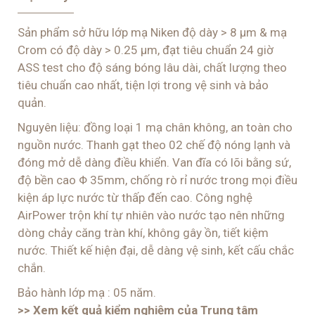
Sản phẩm sở hữu lớp mạ Niken độ dày > 8 μm & mạ
Crom có độ dày > 0.25 μm, đạt tiêu chuẩn 24 giờ
ASS test cho độ sáng bóng lâu dài, chất lượng theo
tiêu chuẩn cao nhất, tiện lợi trong vệ sinh và bảo
quản.
Nguyên liệu: đồng loại 1 mạ chân không, an toàn cho
nguồn nước. Thanh gạt theo 02 chế độ nóng lạnh và
đóng mở dễ dàng điều khiển. Van đĩa có lõi bằng sứ,
độ bền cao Φ 35mm, chống rò rỉ nước trong mọi điều
kiện áp lực nước từ thấp đến cao. Công nghệ
AirPower trộn khí tự nhiên vào nước tạo nên những
dòng chảy căng tràn khí, không gây ồn, tiết kiệm
nước. Thiết kế hiện đại, dễ dàng vệ sinh, kết cấu chắc
chắn.
Bảo hành lớp mạ : 05 năm.
>> Xem kết quả kiểm nghiệm của Trung tâm