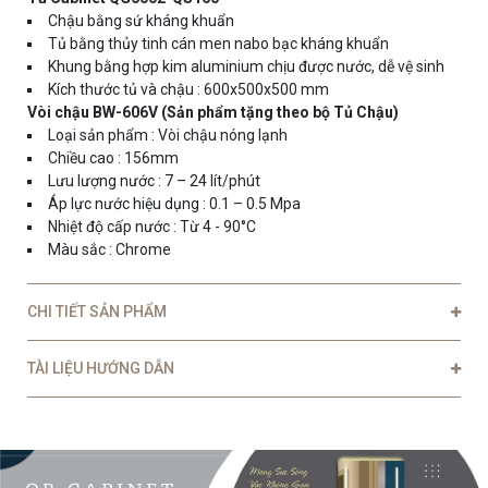
Chậu bằng sứ kháng khuẩn
Tủ bằng thủy tinh cán men nabo bạc kháng khuẩn
Khung bằng hợp kim
aluminium
c
hịu được nước, dễ vệ sinh
Kích thước tủ và chậu : 600x500x500 mm
Vòi chậu BW-606V (Sản phẩm tặng theo bộ Tủ Chậu)
Loại sản phẩm : Vòi chậu nóng lạnh
Chiều cao : 156mm
Lưu lượng nước : 7 – 24 lít/phút
Áp lực nước hiệu dụng : 0.1 – 0.5 Mpa
Nhiệt độ cấp nước : Từ 4 - 90°C
Màu sắc : Chrome
CHI TIẾT SẢN PHẨM
TÀI LIỆU HƯỚNG DẪN