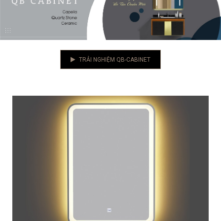
TRẢI NGHIỆM QB-CABINET