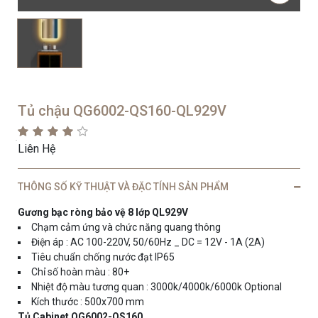
Tủ chậu QG6002-QS160-QL929V
Liên Hệ
THÔNG SỐ KỸ THUẬT VÀ ĐẶC TÍNH SẢN PHẨM
Gương bạc ròng bảo vệ 8 lớp QL929V
Chạm cảm ứng và chức năng quang thông
Điện áp : AC 100-220V, 50/60Hz _ DC = 12V - 1A (2A)
Tiêu chuẩn chống nước đạt IP65
Chỉ số hoàn màu : 80+
Nhiệt độ màu tương quan : 3000k/4000k/6000k Optional
Kích thước : 500x700 mm
Tủ Cabinet QG6002-QS160