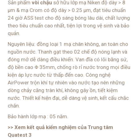
Sản phẩm
vòi chậu
sở hữu lớp mạ Niken độ dày > 8
μm & mạ Crom có độ dày > 0.25 μm, đạt tiêu chuẩn
24 giờ ASS test cho độ sáng bóng lâu dài, chất lượng
theo tiêu chuẩn cao nhất, tiện lợi trong vệ sinh và bảo
quản.
Nguyên liệu: đồng loại 1 mạ chân không, an toàn cho
nguồn nước. Thanh gạt theo 02 chế độ nóng lạnh và
đóng mở dễ dàng điều khiển. Van đĩa có lõi bằng sứ,
độ bền cao Φ 35mm, chống rò rỉ nước trong mọi điều
kiện áp lực nước từ thấp đến cao. Công nghệ
AirPower trộn khí tự nhiên vào nước tạo nên những
dòng chảy căng tràn khí, không gây ồn, tiết kiệm
nước. Thiết kế hiện đại, dễ dàng vệ sinh, kết cấu chắc
chắn.
Bảo hành lớp mạ : 05 năm.
>> Xem kết quả kiểm nghiệm của Trung tâm
Quatest 3