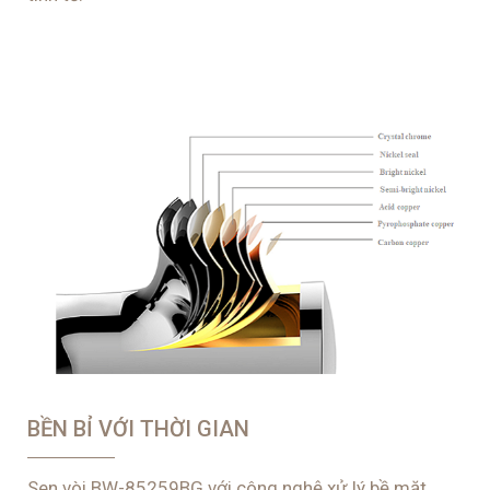
BỀN BỈ VỚI THỜI GIAN
Sen vòi
BW-85259BG với công nghệ xử lý bề mặt