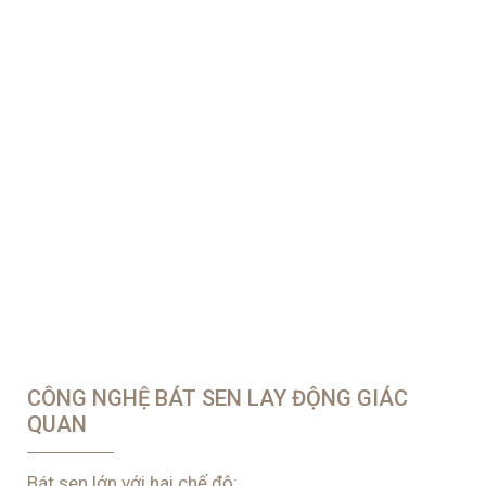
CÔNG NGHỆ BÁT SEN LAY ĐỘNG GIÁC
QUAN
Bát sen lớn với hai chế độ:
- Chạm nhẹ lan tỏa: Dòng nước ấm tuôn chảy nhẹ
nhàng, lan tỏa, ôm trọn và nhanh chóng làm ấm cơ
thể.
- Massage êm dịu: Chế độ điều chỉnh những tia nước
mạnh, lực phun nhịp nhàng với những hạt nước kích
thước lớn giúp hồi phục các cơ bắp mỏi mệt.