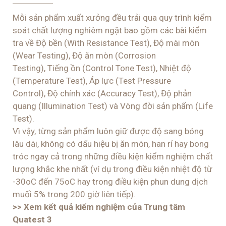
HỒ SƠ NĂNG LỰC BASICS
LIÊN HỆ
THEO DÕI CHÚNG TÔI
© BASICS 2026
Chính Sách Mua Hàng
Chính Sách Vận chuyển, Giao hàng
Chính Sách Thanh Toán