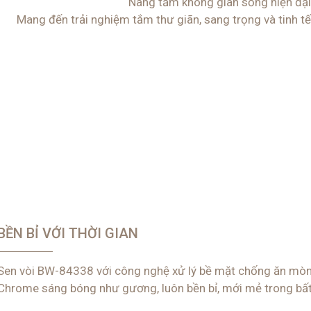
Nâng tầm không gian sống hiện đại
Mang đến trải nghiệm tắm thư giãn, sang trọng và tinh tế
BỀN BỈ VỚI THỜI GIAN
Sen vòi
BW-84338 với công nghệ xử lý bề mặt chống ăn mòn 
Chrome sáng bóng như gương, luôn bền bỉ, mới mẻ trong bất k