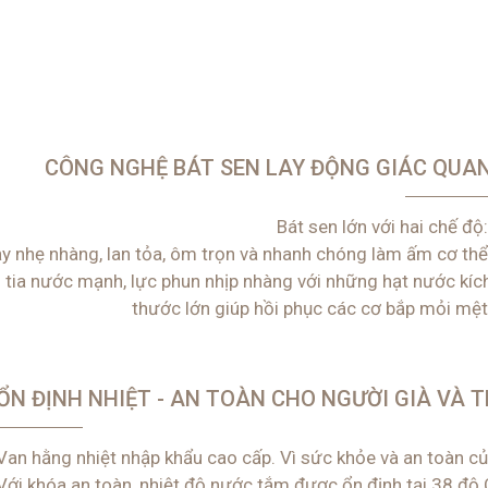
CÔNG NGHỆ BÁT SEN LAY ĐỘNG GIÁC QUA
Bát sen lớn với hai chế độ
y nhẹ nhàng, lan tỏa, ôm trọn và nhanh chóng làm ấm cơ thể
 tia nước mạnh, lực phun nhịp nhàng với những hạt nước kíc
thước lớn giúp hồi phục các cơ bắp mỏi mệt
ỔN ĐỊNH NHIỆT - AN TOÀN CHO NGƯỜI GIÀ VÀ T
Van hằng nhiệt nhập khẩu cao cấp. Vì sức khỏe và an toàn củ
Với khóa an toàn, nhiệt độ nước tắm được ổn định tại 38 độ C