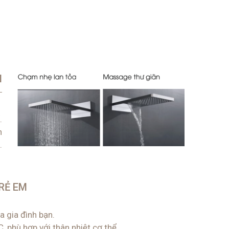
N
:
.
h
.
RẺ EM
a gia đình bạn.
, phù hợp với thân nhiệt cơ thể.