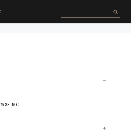
G
 độ 38 độ C