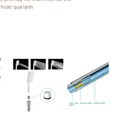
 hoặc quá lạnh.
P
m
.