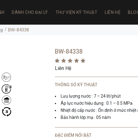
NH
DÀNH CHO ĐẠI LÝ
THƯ VIỆN KỸ THUẬT
LIÊN HỆ
BLO
ng
BW-84338
BW-84338
Liên Hệ
THÔNG SỐ KỸ THUẬT
Lưu lượng nước : 7 – 24 lít/phút
Áp lực nước hiệu dụng : 0.1 – 0.5 MPa
Nhiệt độ cấp nước : Ổn định ở mức nhiệt
Bảo hành lớp mạ : 05 năm
ĐẶC ĐIỂM NỔI BẬT